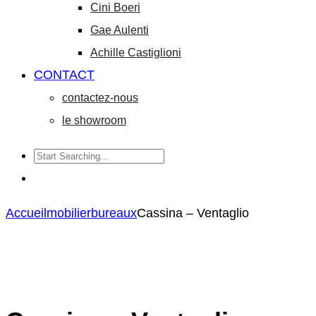
Cini Boeri
Gae Aulenti
Achille Castiglioni
CONTACT
contactez-nous
le showroom
Accueil
mobilier
bureaux
Cassina – Ventaglio
Cassina
Knoll
Product
–
–
navigation
Nuage
Saarinen