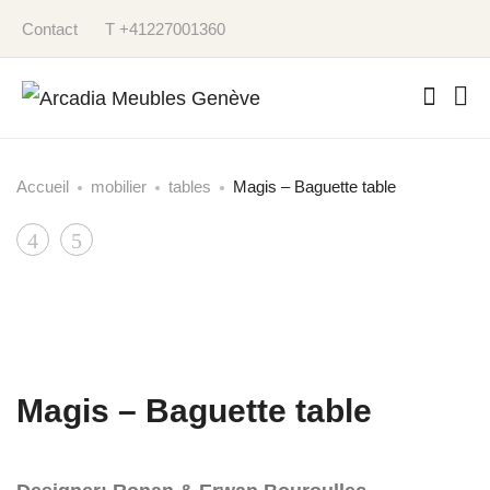
Contact
T +41227001360
Accueil
mobilier
tables
Magis – Baguette table
Product
Cassina
String
–
–
navigation
Rio
Pocket
table
basse
Magis – Baguette table