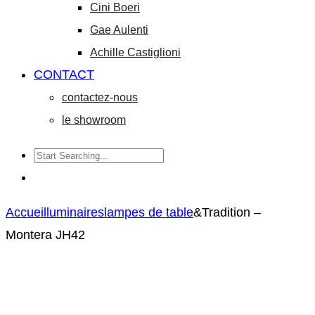
Cini Boeri
Gae Aulenti
Achille Castiglioni
CONTACT
contactez-nous
le showroom
Accueil
luminaires
lampes de table
&Tradition –
Montera JH42
&Tradition
Flos
Product
–
–
navigation
Thorvald
Skynest