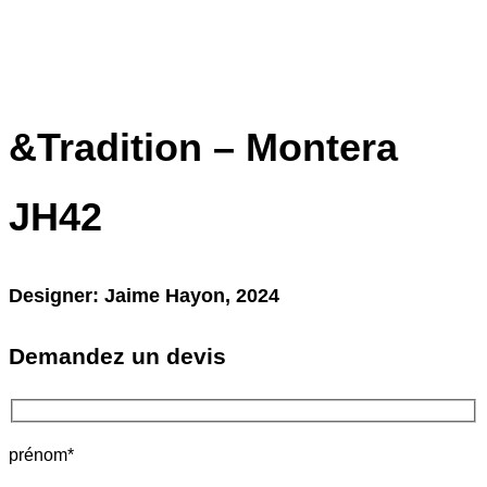
SC94
C
&Tradition – Montera
JH42
Designer: Jaime Hayon, 2024
Demandez un devis
prénom*