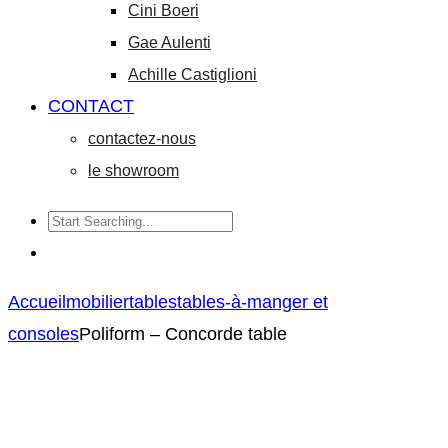
Cini Boeri
Gae Aulenti
Achille Castiglioni
CONTACT
contactez-nous
le showroom
Accueil
mobilier
tables
tables-à-manger et
consoles
Poliform – Concorde table
Cassina
Gallotti
Product
–
e
navigation
9/194
Radice