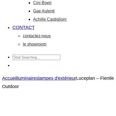
Cini Boeri
Gae Aulenti
Achille Castiglioni
CONTACT
contactez-nous
le showroom
Accueil
luminaires
lampes d'extérieur
Luceplan – Fienile
Outdoor
Luceplan
Luceplan
Product
–
–
navigation
Nui
Nui