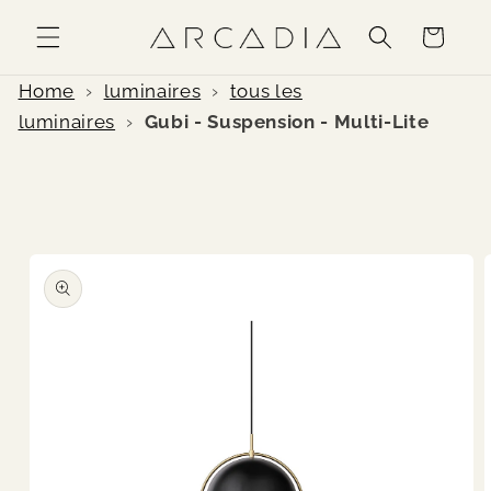
et
passer
Panier
au
contenu
Home
›
luminaires
›
tous les
luminaires
›
Gubi - Suspension - Multi-Lite
Passer aux
informations
produits