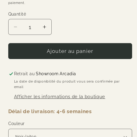
paiement.
Quantité
Quantité
Réduire
Augmenter
la
la
quantité
quantité
de
de
Ajouter au panier
Gubi
Gubi
-
-
Suspension
Suspension
Retrait au
Showroom Arcadia
-
-
La date de disponibilité du produit vous sera confirmée par
Multi-
Multi-
email
Lite
Lite
Afficher les informations de la boutique
Délai de livraison: 4-6 semaines
Couleur