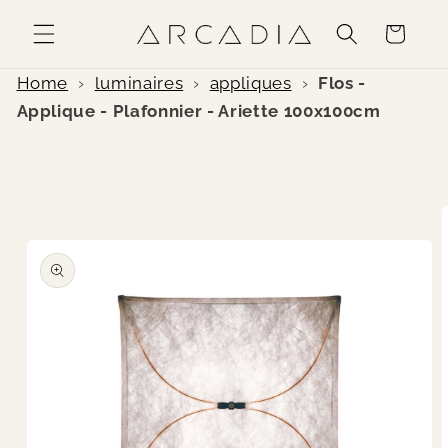
et
passer
Panier
au
contenu
Home
›
luminaires
›
appliques
›
Flos -
Applique - Plafonnier - Ariette 100x100cm
Passer aux
informations
produits