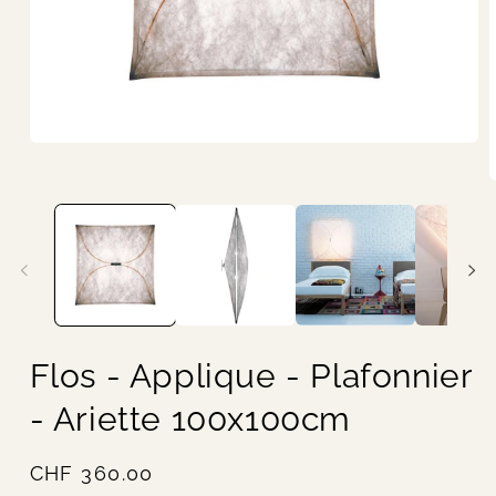
Ouvrir
le
média
O
1
l
dans
m
une
2
fenêtre
d
modale
u
f
m
Flos - Applique - Plafonnier
- Ariette 100x100cm
Prix
CHF 360.00