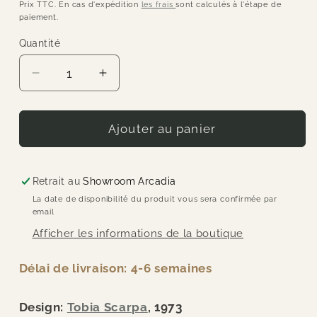
habituel
Prix TTC. En cas d'expédition
les frais
sont calculés à l'étape de
paiement.
Quantité
Quantité
Réduire
Augmenter
la
la
quantité
quantité
de
de
Ajouter au panier
Flos
Flos
-
-
Applique
Applique
Retrait au
Showroom Arcadia
-
-
La date de disponibilité du produit vous sera confirmée par
Plafonnier
Plafonnier
email
-
-
Afficher les informations de la boutique
Ariette
Ariette
100x100cm
100x100cm
Délai de livraison: 4-6 semaines
Design:
Tobia Scarpa
, 1973