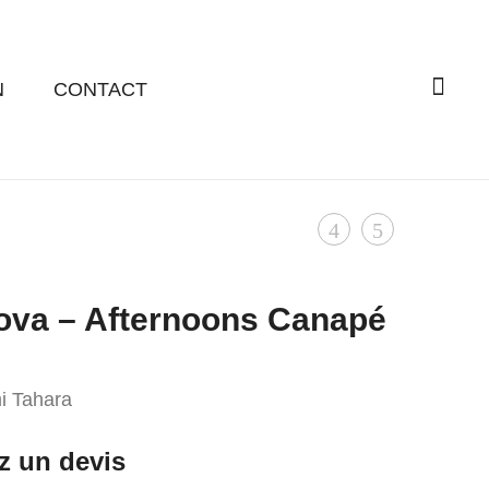
N
CONTACT
Product
De
De
Padova
Padova
navigation
–
–
ova – Afternoons Canapé
Helium
Afternoons
Lampe
Table
Basse
i Tahara
 un devis