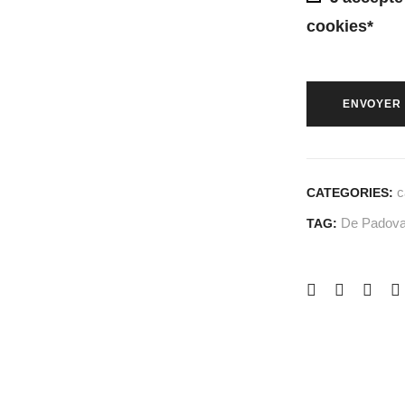
cookies*
c
CATEGORIES:
De Padov
TAG: