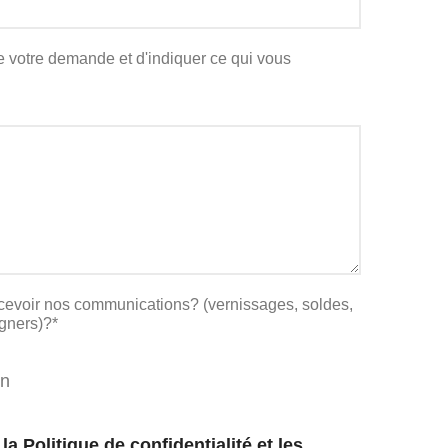
e votre demande et d'indiquer ce qui vous
cevoir nos communications? (vernissages, soldes,
gners)?*
n
 la
Politique de confidentialité et les