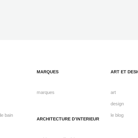
MARQUES
ART ET DES
marques
art
design
de bain
le blog
ARCHITECTURE D’INTERIEUR