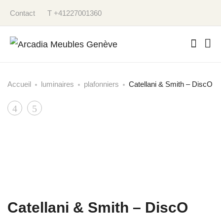
Contact
T +41227001360
Accueil
luminaires
plafonniers
Catellani & Smith – DiscO
Product
Catellani
Catellani
&
&
navigation
Smith
Smith
–
–
Pepita
Vi.
102
F
Catellani & Smith – DiscO