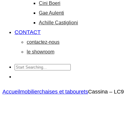
Cini Boeri
Gae Aulenti
Achille Castiglioni
CONTACT
contactez-nous
le showroom
Accueil
mobilier
chaises et tabourets
Cassina – LC9
Arflex
Cassina
Product
–
–
navigation
Elettra
Tulu
Simoncollezione